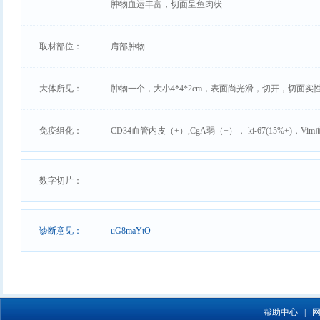
肿物血运丰富，切面呈鱼肉状
取材部位：
肩部肿物
大体所见：
肿物一个，大小4*4*2cm，表面尚光滑，切开，切面
免疫组化：
CD34血管内皮（+）,CgA弱（+）， ki-67(15%+)，Vi
数字切片：
诊断意见：
uG8maYtO
帮助中心
|